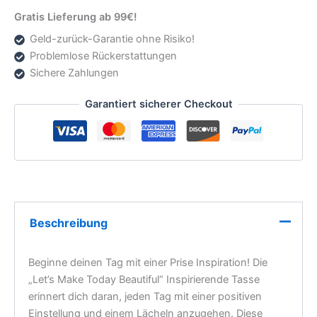
„Let’s Make Today Beautiful“ Inspirierende Tasse
erinnert dich daran, jeden Tag mit einer positiven
Einstellung und einem Lächeln anzugehen. Diese
stilvolle Tasse aus Keramik mit 325 ml
Fassungsvermögen ist spülmaschinen- und
mikrowellengeeignet – ideal für deinen Morgenkaffee
oder Tee. Schenke sie dir selbst oder einem Freund,
um Motivation und Freude in den Alltag zu bringen.
Ein Muss für alle, die ihre Tage bewusst gestalten
möchten!
Diese schöne Keramiktasse ist perfekt für jeden
Anlass des Tages. Ihr Morgenkaffee, eine heiße
Schokolade oder jedes andere Heißgetränk, das Sie
mögen. Die Tasse ist glänzend weiß mit farbigem
Rand, Innenseite und Henkel. Die Aufdrucke kommen
wunderschön und lebendig zur Geltung. Der Aufdruck
behält seine Qualität und seinen Glanz, wenn er
sowohl in der Mikrowelle als auch in der