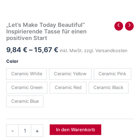
"Let’s
In den Warenkorb
-
+
Make
Today
Beautiful"
Gratis Lieferung ab 99€!
Inspirierende
Geld-zurück-Garantie ohne Risiko!
Tasse
für
Problemlose Rückerstattungen
einen
Sichere Zahlungen
positiven
Start
Garantiert sicherer Checkout
Menge
Beschreibung
Beginne deinen Tag mit einer Prise Inspiration! Die