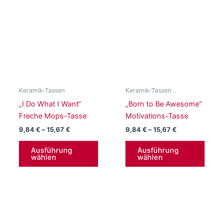
auf.
auf.
Die
Die
Optionen
Opti
können
könn
auf
auf
der
der
Produktseite
Produ
gewählt
gewä
werden
werd
Keramik-Tassen
„Chill Bro“ Coole
Katzen-Tasse
Preisspanne:
9,84
€
–
15,67
€
9,84 €
Dieses
bis
Ausführung
Produkt
15,67 €
wählen
weist
mehrere
Varianten