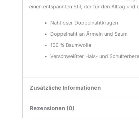
einen entspannten Stil, der für den Alltag und d
Nahtloser Doppelnahtkragen
Doppelnaht an Ärmeln und Saum
100 % Baumwolle
Verschweißter Hals- und Schulterberei
Zusätzliche Informationen
Rezensionen (0)
Gewicht
n. v.
White, Sport Grey, Light
Es gibt noch keine Rezensionen.
Color
Black