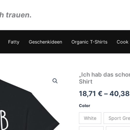
ch trauen.
Fatty
Geschenkideen
Organic T-Shirts
Cook 
„Ich hab das scho
Shirt
18,71
€
–
40,3
Color
White
Sport Gr