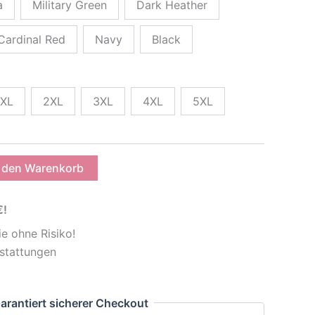
a
Military Green
Dark Heather
Cardinal Red
Navy
Black
XL
2XL
3XL
4XL
5XL
n den Warenkorb
€!
e ohne Risiko!
stattungen
arantiert sicherer Checkout