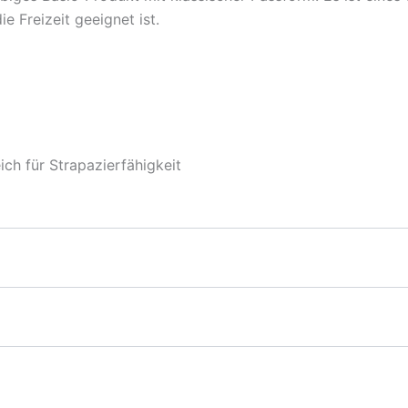
ie Freizeit geeignet ist.
ch für Strapazierfähigkeit
 Blue, Carolina Blue, Azalea, Heliconia, Military Green, Dar