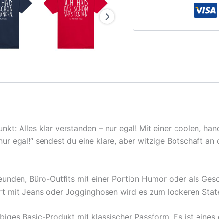
Punkt: Alles klar verstanden – nur egal! Mit einer coolen, 
ur egal!“ sendest du eine klare, aber witzige Botschaft an 
reunden, Büro-Outfits mit einer Portion Humor oder als Ges
t mit Jeans oder Jogginghosen wird es zum lockeren Sta
biges Basic-Produkt mit klassischer Passform. Es ist eines