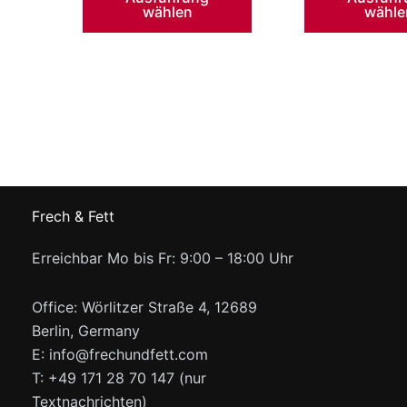
40,38 €
Produkt
wählen
wähle
weist
mehrere
Varianten
auf.
Die
Optionen
können
auf
der
Frech & Fett
Produktseite
Erreichbar Mo bis Fr: 9:00 – 18:00 Uhr
gewählt
werden
Office: Wörlitzer Straße 4, 12689
Berlin, Germany
E: info@frechundfett.com
T: +49 171 28 70 147 (nur
Textnachrichten)