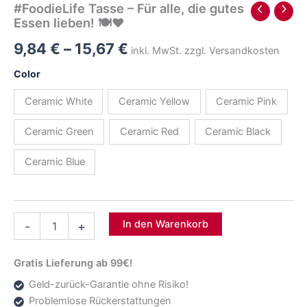
#FoodieLife Tasse – Für alle, die gutes
Essen lieben! 🍽️❤️
Preisspanne:
9,84
€
–
15,67
€
inkl. MwSt. zzgl. Versandkosten
9,84 €
Color
bis
Ceramic White
Ceramic Yellow
Ceramic Pink
15,67 €
Ceramic Green
Ceramic Red
Ceramic Black
Ceramic Blue
#FoodieLife
In den Warenkorb
-
+
Tasse
–
Für
Gratis Lieferung ab 99€!
alle,
Geld-zurück-Garantie ohne Risiko!
die
gutes
Problemlose Rückerstattungen