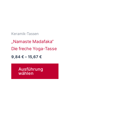
auf
auf
der
der
Produktseite
Produ
gewählt
gewä
werden
werd
Keramik-Tassen
„Namaste Madafaka“
Die freche Yoga-Tasse
Preisspanne:
9,84
€
–
15,67
€
9,84 €
Dieses
bis
Ausführung
Produkt
15,67 €
wählen
weist
mehrere
Varianten
auf.
Die
Optionen
können
auf