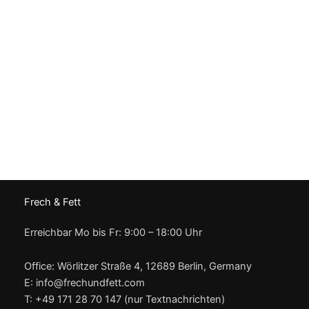
der
Produktseite
gewählt
werden
Frech & Fett
Erreichbar Mo bis Fr: 9:00 – 18:00 Uhr
Office: Wörlitzer Straße 4, 12689 Berlin, Germany
E: info@frechundfett.com
T: +49 171 28 70 147 (nur Textnachrichten)