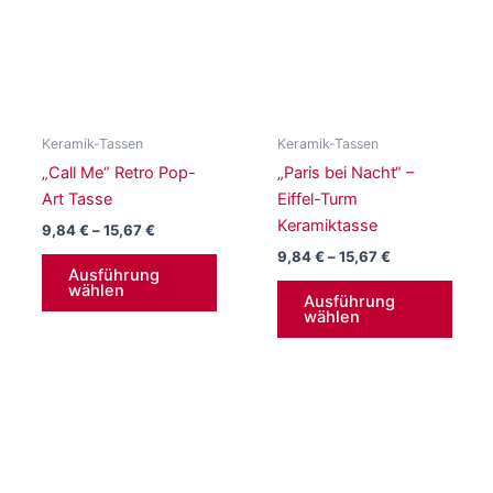
Keramik-Tassen
Keramik-Tassen
„Call Me“ Retro Pop-
„Paris bei Nacht“ –
Art Tasse
Eiffel-Turm
Keramiktasse
Preisspanne:
9,84
€
–
15,67
€
9,84 €
Preisspanne:
9,84
€
–
15,67
€
Dieses
bis
9,84 €
Ausführung
Produkt
Diese
15,67 €
wählen
bis
Ausführung
weist
Produ
15,67 €
wählen
mehrere
weist
Varianten
mehr
auf.
Varia
Die
auf.
Optionen
Die
können
Opti