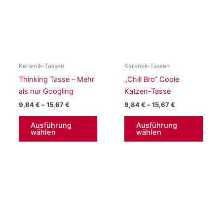
auf
könn
der
auf
Produktseite
der
gewählt
Produ
werden
gewä
werd
Keramik-Tassen
Keramik-Tassen
Thinking Tasse – Mehr
„Chill Bro“ Coole
als nur Googling
Katzen-Tasse
Preisspanne:
Preisspanne:
9,84
€
–
15,67
€
9,84
€
–
15,67
€
9,84 €
9,84 €
Dieses
Diese
bis
bis
Ausführung
Ausführung
Produkt
Produ
15,67 €
15,67 €
wählen
wählen
weist
weist
mehrere
mehr
Varianten
Varia
auf.
auf.
Die
Die
Optionen
Opti
können
könn