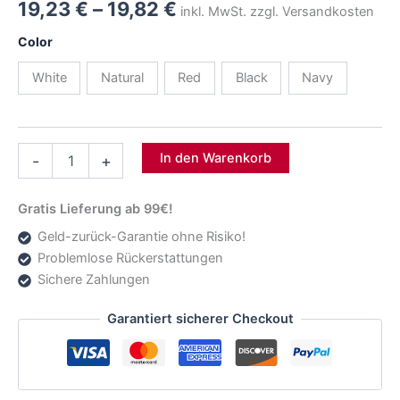
Beschreibung
Duck You – Lustiger Baumwoll-Einkaufsbeutel mit
frechem Enten-Design!
🦆🤬
Frech, witzig und ein echter Hingucker!
Unser
Duck You Baumwoll-Einkaufsbeutel
bringt mit
seinem humorvollen Design garantiert alle zum
Schmunzeln. Perfekt für alle, die eine
extra Portion
Sarkasmus
lieben und dabei stilvoll und nachhaltig
einkaufen möchten.
Der
nachhaltige Stoffbeutel
aus
100 % Baumwolle