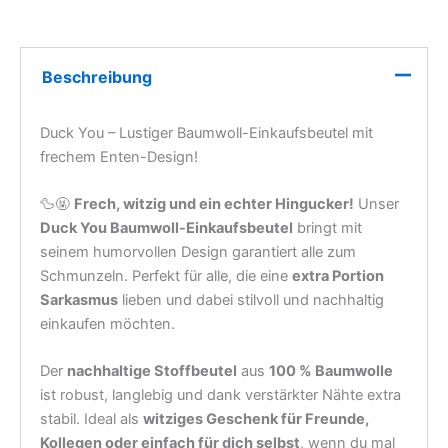
ist robust, langlebig und dank verstärkter Nähte extra
stabil. Ideal als
witziges Geschenk für Freunde,
Kollegen oder einfach für dich selbst
, wenn du mal
wieder unmissverständlich deine Meinung zeigen
möchtest!
🎁
Perfektes Geschenk
für Leute mit Humor,
Entenliebhaber oder einfach als Statement im Alltag.
🌿
Stylisch. Sarkastisch. Umweltfreundlich.
Duck You – Sag es mit einer Ente! 🦆😂
Größe
Henkel (cm)
67
Länge (cm)
42
Breite (cm)
38