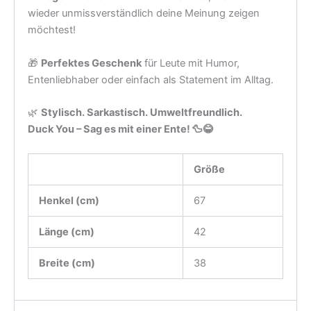
Zusätzliche Informationen
Gewicht
n. v.
White, Natural, Red, Black,
Color
Navy
Rezensionen (0)
Es gibt noch keine Rezensionen.
Nur angemeldete Kunden, die dieses Produkt gekauft
haben, dürfen eine Rezension abgeben.