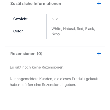
Ähnliche Produkte
T-Shirts für jeden Style –
T-Shirts für jeden Style –
Entdecke deine
Entdecke deine
Statement-Shirts!
Statement-Shirts!
„Hell Awaits“ Fun
Rebellischer Mops: „I
Comes at a Price T-
Do What I Want“ T-
Shirt
Shirt