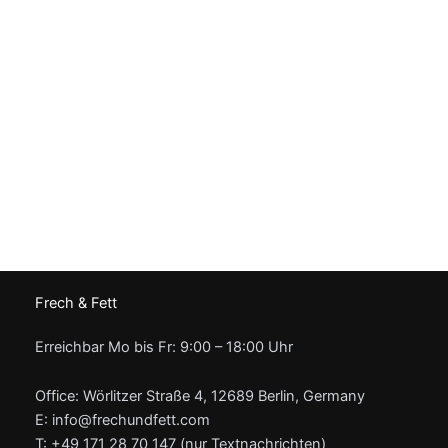
Frech & Fett
Erreichbar Mo bis Fr: 9:00 – 18:00 Uhr
Office: Wörlitzer Straße 4, 12689 Berlin, Germany
E: info@frechundfett.com
T: +49 171 28 70 147 (nur Textnachrichten)